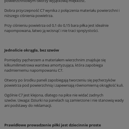
powierzchniowym tworzy wyjątkową miękkość.
Dobra przyczepność C7 wynika z połączenia materiału powierzchni i
niższego ciśnienia powietrza.
Przy ciśnieniu powietrza od 0,1 do 0,15 bara piłka jest idealnie
napompowana, łatwo ją wcisnąć i nie traci sprężystości.
Jednolicie okrągła, bez szwów
Pomiędzy pęcherzem a materiałem wierzchnim znajduje się
kilkumilimetrowa warstwa amortyzująca, która zapobiega
nadmiernemu napompowaniu C7.
Otwory po środku paneli zapobiegają tworzeniu się pęcherzyków
powietrza pod powierzchnią i zapewniają równomierną okrągłość kuli.
Ogólnie C7 jest klejona, dlatego na piłce nie widać żadnych
szwów. Uwaga: Dziurki na panelach są zamierzone i nie stanowią wady
ani podstawy do reklamacji.
Prawidłowe prowadzenie piłki jest dziecinnie proste