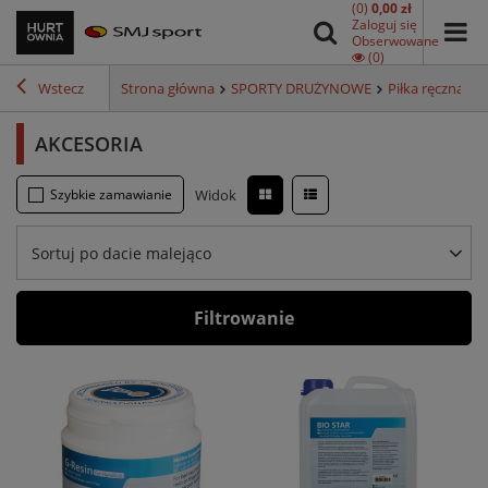
(0)
0,00 zł
Zaloguj się
Obserwowane
(0)
Wstecz
Strona główna
SPORTY DRUŻYNOWE
Piłka ręczna
A
AKCESORIA
Szybkie zamawianie
Widok
Sortuj po dacie malejąco
Filtrowanie