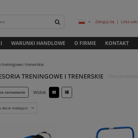
Zaloguj się
Lista za
I
WARUNKI HANDLOWE
O FIRMIE
KONTAKT
 treningowe i trenerskie
ESORIA TRENINGOWE I TRENERSKIE
( ilość produktó
Widok
kie zamawianie
o dacie malejąco