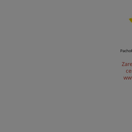
Pachoł
Zare
ce
www