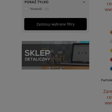
POKAŻ TYLKO
ce
www
Nowość
1
Zastosuj wybrane filtry
Pachołe
Zare
ce
www