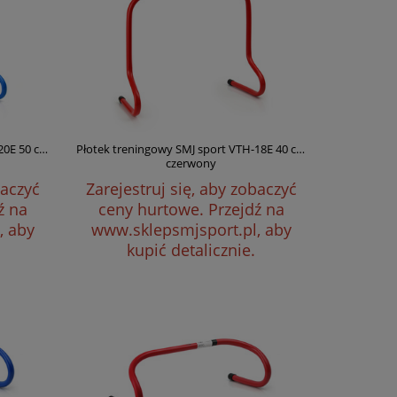
20E 50 cm
Płotek treningowy SMJ sport VTH-18E 40 cm
czerwony
baczyć
Zarejestruj się, aby zobaczyć
ź na
ceny hurtowe.
Przejdź na
, aby
www.sklepsmjsport.pl, aby
kupić detalicznie.