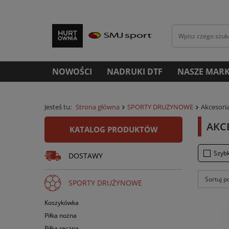
NOWOŚCI
NADRUKI DTF
NASZE MARK
Jesteś tu:
Strona główna
SPORTY DRUŻYNOWE
Akcesoria
AKC
KATALOG PRODUKTÓW
Szyb
DOSTAWY
Sortuj p
SPORTY DRUŻYNOWE
Koszykówka
Piłka nożna
Piłka ręczna