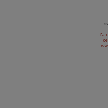
Zn
Zare
ce
www