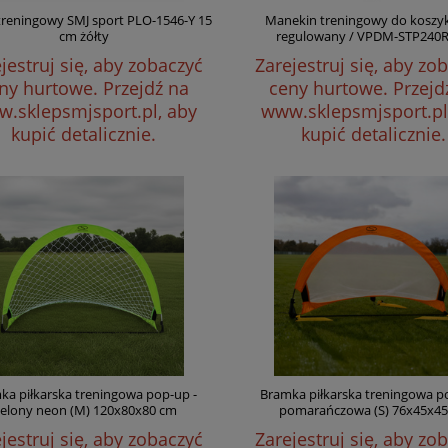
treningowy SMJ sport PLO-1546-Y 15
Manekin treningowy do koszy
cm żółty
regulowany / VPDM-STP240
jestruj się, aby zobaczyć
Zarejestruj się, aby zo
ny hurtowe.
Przejdź na
ceny hurtowe.
Przejd
.sklepsmjsport.pl, aby
www.sklepsmjsport.pl
kupić detalicznie.
kupić detalicznie.
ka piłkarska treningowa pop-up -
Bramka piłkarska treningowa p
ielony neon (M) 120x80x80 cm
pomarańczowa (S) 76x45x4
jestruj się, aby zobaczyć
Zarejestruj się, aby zo