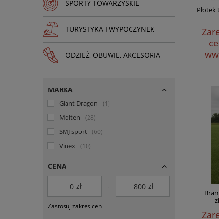
SPORTY TOWARZYSKIE
Płotek 
TURYSTYKA I WYPOCZYNEK
Zare
ce
www
ODZIEŻ, OBUWIE, AKCESORIA
MARKA
Giant Dragon
1
Molten
28
SMJ sport
60
Vinex
10
CENA
zł
-
zł
Bram
z
Zastosuj zakres cen
Zare