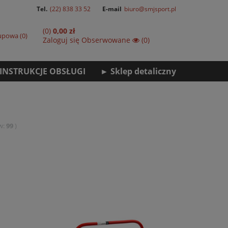
Tel.
(22) 838 33 52
E-mail
biuro@smjsport.pl
(0)
0,00 zł
kupowa
0
Zaloguj się
Obserwowane
(0)
INSTRUKCJE OBSŁUGI
► Sklep detaliczny
w:
99
)