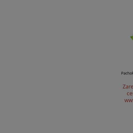
Pachoł
Zare
ce
www