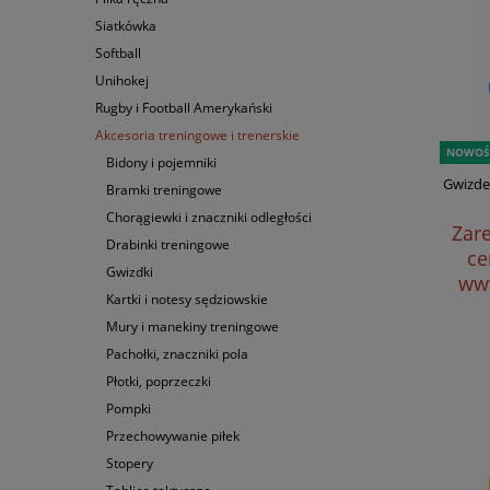
Siatkówka
Softball
Unihokej
Rugby i Football Amerykański
Akcesoria treningowe i trenerskie
NOWOŚ
Bidony i pojemniki
Gwizde
Bramki treningowe
Chorągiewki i znaczniki odległości
Zare
Drabinki treningowe
ce
Gwizdki
www
Kartki i notesy sędziowskie
Mury i manekiny treningowe
Pachołki, znaczniki pola
Płotki, poprzeczki
Pompki
Przechowywanie piłek
Stopery