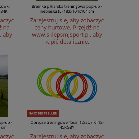
kówki,
Bramka piłkarska treningowa pop-up -
RB4K
niebieska (L) 183x104x104 cm
baczyć
Zarejestruj się, aby zobaczyć
ź na
ceny hurtowe.
Przejdź na
, aby
www.sklepsmjsport.pl, aby
kupić detalicznie.
NASZ BESTSELLER
op-up -
Obręcze treningowe 45cm 12szt. / KT12-
5 cm
45RGBY
baczyć
Zarejestruj się, aby zobaczyć