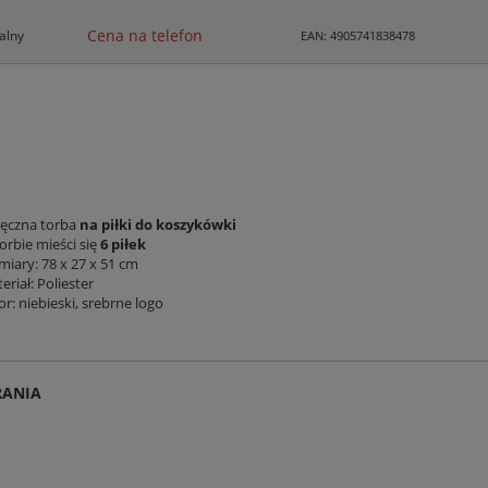
Cena na telefon
alny
EAN: 4905741838478
ęczna torba
na piłki do koszykówki
orbie mieści się
6 piłek
iary: 78 x 27 x 51 cm
eriał: Poliester
or: niebieski, srebrne logo
RANIA