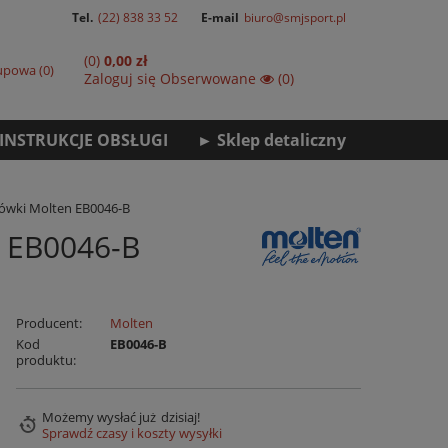
Tel.
(22) 838 33 52
E-mail
biuro@smjsport.pl
(0)
0,00 zł
kupowa
0
Zaloguj się
Obserwowane
(0)
INSTRUKCJE OBSŁUGI
► Sklep detaliczny
kówki Molten EB0046-B
n EB0046-B
Producent:
Molten
Kod
EB0046-B
produktu:
Możemy wysłać już
dzisiaj!
Sprawdź czasy i koszty wysyłki