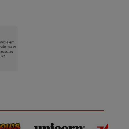
wicielem
 zakupu w
ność, że
ukt