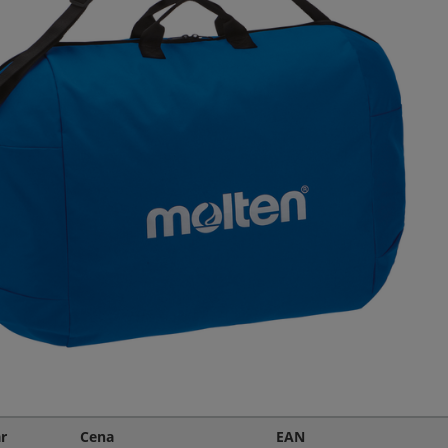
r
Cena
EAN