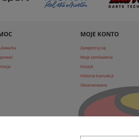
MOC
MOJE KONTO
ukiwarka
Zarejestruj się
kupować
Moje zamówienia
macje
Koszyk
Historia transakcji
Obserwowane