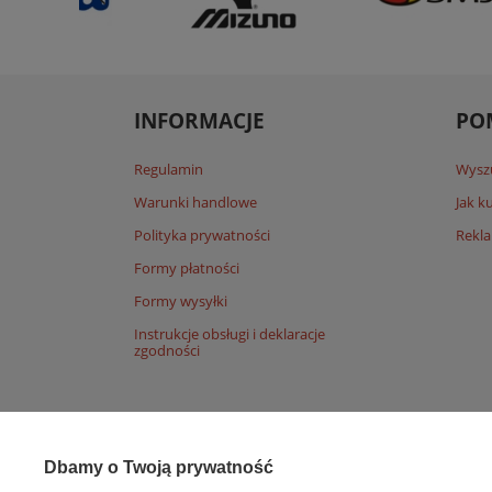
INFORMACJE
PO
Regulamin
Wysz
Warunki handlowe
Jak 
Polityka prywatności
Rekla
Formy płatności
Formy wysyłki
Instrukcje obsługi i deklaracje
zgodności
Dbamy o Twoją prywatność