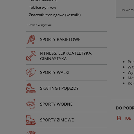
Tablice wyników
uniwers
Znaczniki treningowe (koszulki)
+ Pokaż wszystkie
SPORTY RAKIETOWE
FITNESS, LEKKOATLETYKA,
GIMNASTYKA
Por
W t
SPORTY WALKI
Wym
Mat
Kol
SKATING I POJAZDY
SPORTY WODNE
DO POB
IOB
SPORTY ZIMOWE