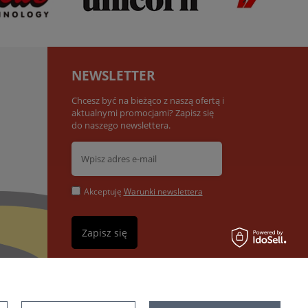
NEWSLETTER
Chcesz być na bieżąco z naszą ofertą i
aktualnymi promocjami? Zapisz się
do naszego newslettera.
Akceptuję
Warunki newslettera
Zapisz się