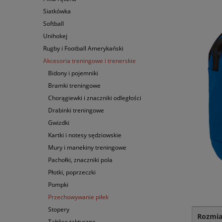
Siatkówka
Softball
Unihokej
Rugby i Football Amerykański
Akcesoria treningowe i trenerskie
Bidony i pojemniki
Bramki treningowe
Chorągiewki i znaczniki odległości
Drabinki treningowe
Gwizdki
Kartki i notesy sędziowskie
Mury i manekiny treningowe
Pachołki, znaczniki pola
Płotki, poprzeczki
Pompki
Przechowywanie piłek
Stopery
Rozmia
Tablice taktyczne