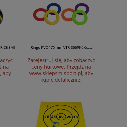
R CE SMJ
Ringo PVC 175 mm VTR-S66PK6 6szt.
baczyć
Zarejestruj się, aby zobaczyć
ź na
ceny hurtowe.
Przejdź na
, aby
www.sklepsmjsport.pl, aby
kupić detalicznie.