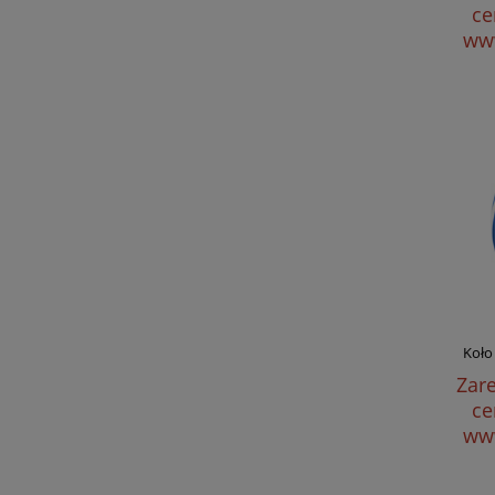
ce
www
Koło
Zare
ce
www