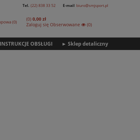
Tel.
(22) 838 33 52
E-mail
biuro@smjsport.pl
(0)
0,00 zł
kupowa
0
Zaloguj się
Obserwowane
(0)
INSTRUKCJE OBSŁUGI
► Sklep detaliczny