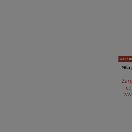
NASZ B
Piłka
Zare
ce
www