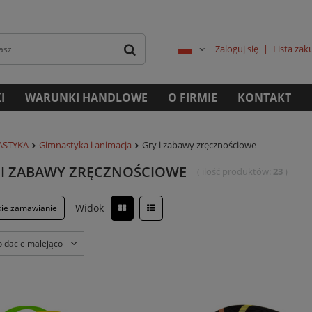
Zaloguj się
Lista za
I
WARUNKI HANDLOWE
O FIRMIE
KONTAKT
ASTYKA
Gimnastyka i animacja
Gry i zabawy zręcznościowe
 I ZABAWY ZRĘCZNOŚCIOWE
( ilość produktów:
23
)
Widok
kie zamawianie
o dacie malejąco