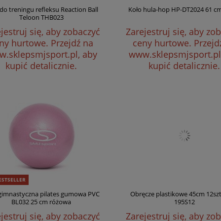
 do treningu refleksu Reaction Ball
Koło hula-hop HP-DT2024 61 cm
Teloon THB023
jestruj się, aby zobaczyć
Zarejestruj się, aby zo
ny hurtowe.
Przejdź na
ceny hurtowe.
Przejd
.sklepsmjsport.pl, aby
www.sklepsmjsport.pl
kupić detalicznie.
kupić detalicznie.
ESTSELLER
 gimnastyczna pilates gumowa PVC
Obręcze plastikowe 45cm 12szt
BL032 25 cm różowa
195S12
jestruj się, aby zobaczyć
Zarejestruj się, aby zo