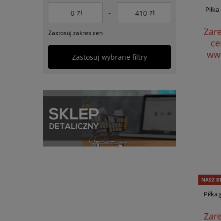
Piłka
zł
-
zł
Zare
Zastosuj zakres cen
ce
www
Zastosuj wybrane filtry
NASZ B
Piłka
Zare