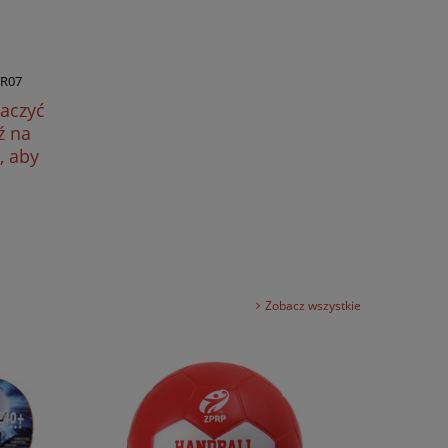
-R07
baczyć
ź na
, aby
Zobacz wszystkie