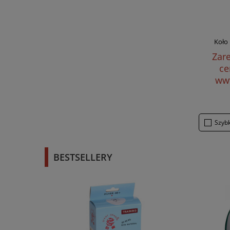
Koło
Zare
ce
www
Szyb
BESTSELLERY