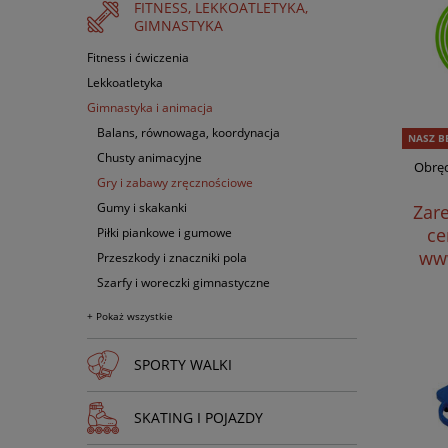
FITNESS, LEKKOATLETYKA,
GIMNASTYKA
Fitness i ćwiczenia
Lekkoatletyka
Gimnastyka i animacja
Balans, równowaga, koordynacja
NASZ B
Chusty animacyjne
Obręc
Gry i zabawy zręcznościowe
Gumy i skakanki
Zare
ce
Piłki piankowe i gumowe
www
Przeszkody i znaczniki pola
Szarfy i woreczki gimnastyczne
+ Pokaż wszystkie
SPORTY WALKI
SKATING I POJAZDY