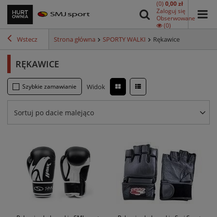
(0)
0,00 zł
Zaloguj się
Obserwowane
(0)
Wstecz
Strona główna
SPORTY WALKI
Rękawice
RĘKAWICE
Szybkie zamawianie
Widok
Sortuj po dacie malejąco