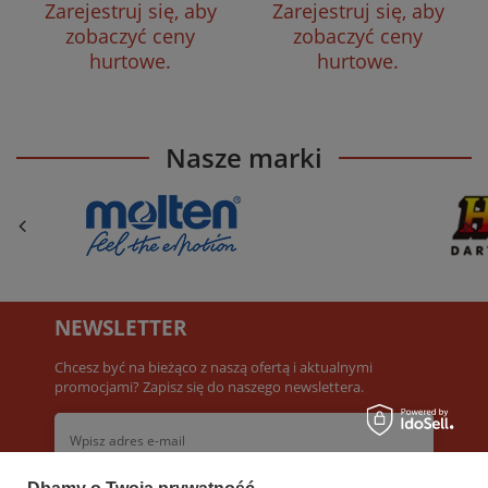
Zarejestruj się, aby
Zarejestruj się, aby
zobaczyć ceny
zobaczyć ceny
hurtowe.
hurtowe.
Nasze marki
NEWSLETTER
Chcesz być na bieżąco z naszą ofertą i aktualnymi
promocjami? Zapisz się do naszego newslettera.