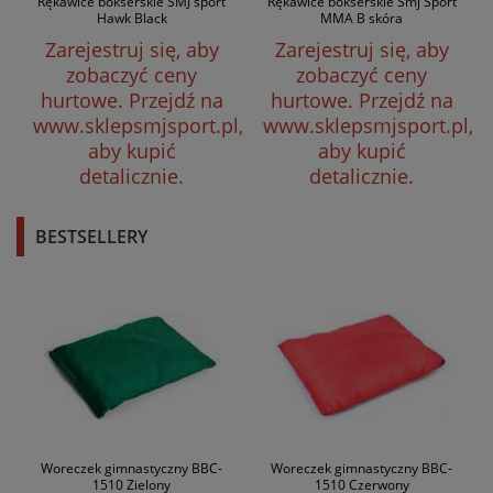
Rękawice bokserskie SMJ sport
Rękawice bokserskie Smj Sport
Hawk Black
MMA B skóra
Zarejestruj się, aby
Zarejestruj się, aby
zobaczyć ceny
zobaczyć ceny
hurtowe.
Przejdź na
hurtowe.
Przejdź na
www.sklepsmjsport.pl,
www.sklepsmjsport.pl,
aby kupić
aby kupić
detalicznie.
detalicznie.
BESTSELLERY
Woreczek gimnastyczny BBC-
Woreczek gimnastyczny BBC-
1510 Zielony
1510 Czerwony