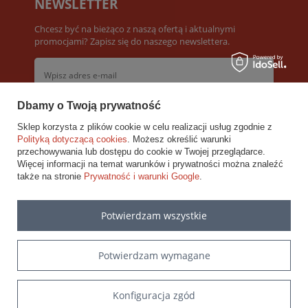
NEWSLETTER
Chcesz być na bieżąco z naszą ofertą i aktualnymi
promocjami? Zapisz się do naszego newslettera.
Dbamy o Twoją prywatność
Akceptuję
Warunki newslettera
Sklep korzysta z plików cookie w celu realizacji usług zgodnie z
Polityką dotyczącą cookies
. Możesz określić warunki
Zapisz się
przechowywania lub dostępu do cookie w Twojej przeglądarce.
Więcej informacji na temat warunków i prywatności można znaleźć
także na stronie
Prywatność i warunki Google
.
INFORMACJE
Potwierdzam wszystkie
POMOC
MOJE KONTO
Potwierdzam wymagane
Konfiguracja zgód