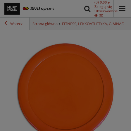
(0)
0,00 zł
Zaloguj się
Obserwowane
(0)
Wstecz
Strona główna
FITNESS, LEKKOATLETYKA, GIMNASTYK