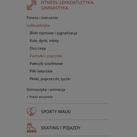
FITNESS, LEKKOATLETYKA,
GIMNASTYKA
Fitness i ćwiczenia
Lekkoatletyka
Bloki startowe i sygnalizacja
Kule, dyski, młoty
Oszczepy
Pachołki i znaczniki
Pałeczki sztafetowe
Piłki lekarskie
Płotki, poprzeczki, tyczki
Gimnastyka i animacja
+ Pokaż wszystkie
SPORTY WALKI
SKATING I POJAZDY