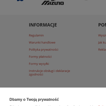
INFORMACJE
PO
Regulamin
Wysz
Warunki handlowe
Jak 
Polityka prywatności
Rekla
Formy płatności
Formy wysyłki
Instrukcje obsługi i deklaracje
zgodności
Dbamy o Twoją prywatność