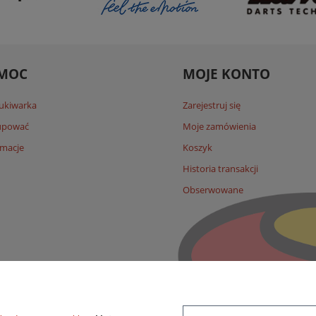
MOC
MOJE KONTO
ukiwarka
Zarejestruj się
kupować
Moje zamówienia
macje
Koszyk
Historia transakcji
Obserwowane