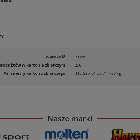
RANIA
ry
Wysokość
23 cm
 produktów w kartonie zbiorczym
250
Parametry kartonu zbiorczego
44 x 29 x 51 cm / 17,38 kg
Nasze marki