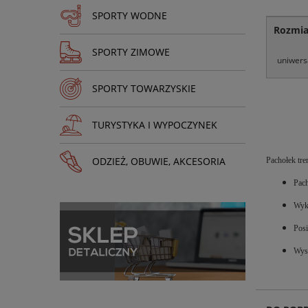
SPORTY WODNE
Rozmia
SPORTY ZIMOWE
uniwers
SPORTY TOWARZYSKIE
TURYSTYKA I WYPOCZYNEK
ODZIEŻ, OBUWIE, AKCESORIA
Pachołek tr
Pach
Wyko
Posi
Wys