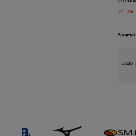
DO POB
IOB
Paramet
Liczba