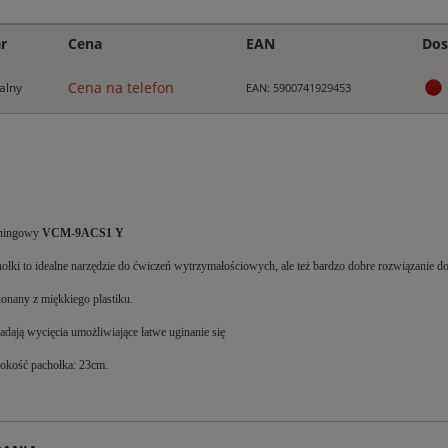
r
Cena
EAN
Dos
Cena na telefon
alny
EAN: 5900741929453
eningowy
VCM-9ACS1 Y
ołki to idealne narzędzie do ćwiczeń wytrzymałościowych, ale też bardzo dobre rozwiązanie 
nany z miękkiego plastiku.
adają wycięcia umożliwiające łatwe uginanie się
okość pachołka: 23cm.