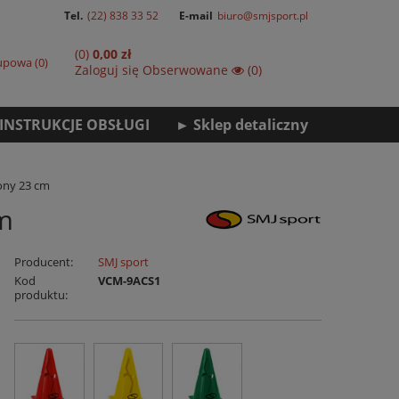
Tel.
(22) 838 33 52
E-mail
biuro@smjsport.pl
(0)
0,00 zł
kupowa
0
Zaloguj się
Obserwowane
(0)
INSTRUKCJE OBSŁUGI
► Sklep detaliczny
ony 23 cm
m
Producent:
SMJ sport
Kod
VCM-9ACS1
produktu: