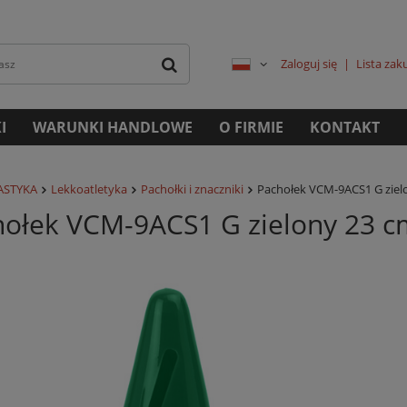
Zaloguj się
Lista za
I
WARUNKI HANDLOWE
O FIRMIE
KONTAKT
ASTYKA
Lekkoatletyka
Pachołki i znaczniki
Pachołek VCM-9ACS1 G ziel
hołek VCM-9ACS1 G zielony 23 c