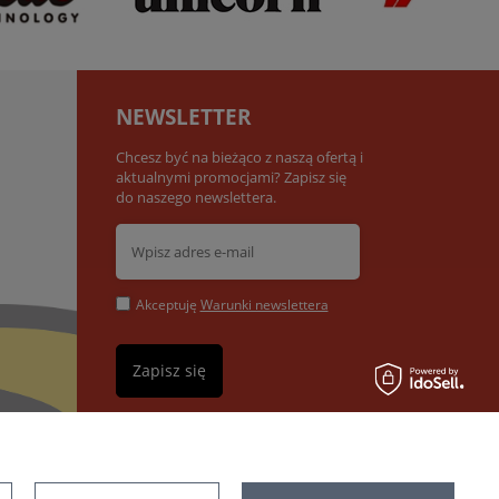
NEWSLETTER
Chcesz być na bieżąco z naszą ofertą i
aktualnymi promocjami? Zapisz się
do naszego newslettera.
Akceptuję
Warunki newslettera
Zapisz się