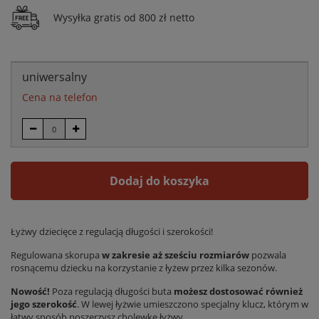
Wysyłka gratis od 800 zł netto
uniwersalny
Cena na telefon
Dodaj do koszyka
Łyżwy dziecięce z regulacją długości i szerokości!
Regulowana skorupa
w zakresie aż sześciu rozmiarów
pozwala
rosnącemu dziecku na korzystanie z łyżew przez kilka sezonów.
Nowość!
Poza regulacją długości buta
możesz dostosować również
jego szerokość
. W lewej łyżwie umieszczono specjalny klucz, którym w
łatwy sposób poszerzysz cholewkę łyżwy.