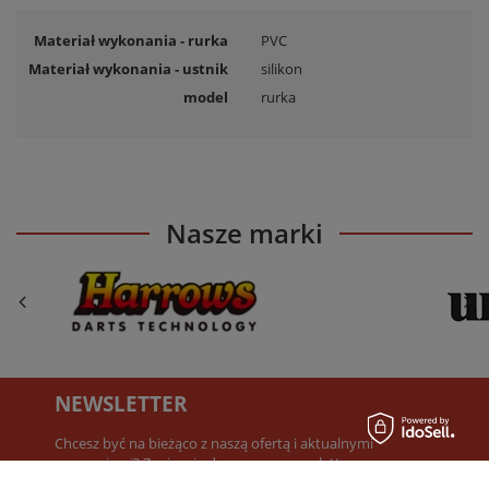
Materiał wykonania - rurka
PVC
Materiał wykonania - ustnik
silikon
model
rurka
Nasze marki
NEWSLETTER
Chcesz być na bieżąco z naszą ofertą i aktualnymi
promocjami? Zapisz się do naszego newslettera.