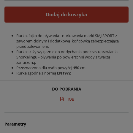
Dodaj do koszyka
Rurka, fajka do pływania - nurkowania marki SMJ SPORT z
zaworem dolnym i dodatkową końcówką zabezpieczającą
przed zalewaniem.
Rurka służy wyłącznie do oddychania podczas uprawiania
Snorkelingu - pływania po powierzchni wody z twarzą
zanurzoną.
Przeznaczona dla osób powyżej
150
cm.
Rurka zgodna z normą
EN1972
DO POBRANIA
IOB
Parametry