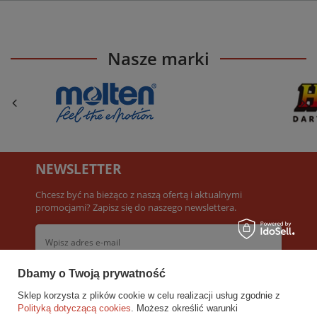
Nasze marki
NEWSLETTER
Chcesz być na bieżąco z naszą ofertą i aktualnymi
promocjami? Zapisz się do naszego newslettera.
Dbamy o Twoją prywatność
Akceptuję
Warunki newslettera
Sklep korzysta z plików cookie w celu realizacji usług zgodnie z
Polityką dotyczącą cookies
. Możesz określić warunki