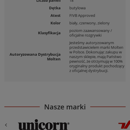
Liczba paneli
18
Dętka
butylowa
Atest
FIVB Approved
Kolor
biały
,
czerwony
,
zielony
poziom zaawansowany /
Klasyfikacja
oficjalne rozgrywki
Jesteśmy autoryzowanym
przedstawicielem marki Molten
w Polsce. Dokonując zakupu w
Autoryzowana Dystrybucja
naszym sklepie, mają Państwo
Molten
pewność, że otrzymują w 100%
oryginalny produkt pochodzący
z oficjalnej dystrybucji.
Nasze marki