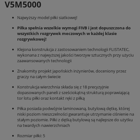
V5M5000
Najwyższy model piłki siatkowej!
Piłka spełnia wszelkie wymogi FIVB i jest dopuszczona do
wszystkich rozgrywek meczowych w każdej klasie
rozgrywkowej!
Klejona konstrukcja z zastosowaniem technologii FLISTATEC,
wykonana z najwyższej jakości tworzyw sztucznych przy użyciu
zaawansowanych technologii
Znakomity projekt japońskich inżynierów, doceniony przez
graczy na całym świecie
Konstrukcja wierzchnia składa się z 18 precyzyjnie
dopasowanych paneli z sześciokątną strukturą poprawiającą
tor lotu piłki oraz kontakt ręki z piłką
Piłka posiada podwójnie laminowaną, butylową dętkę, której
niski poziom nieszczelności gwarantuje utrzymanie ciśnienie na
stałym poziomie. Piłki z dętką butylową są najlepsze do użytku
na twardych nawierzchniach
Rozmiar piłki: 5