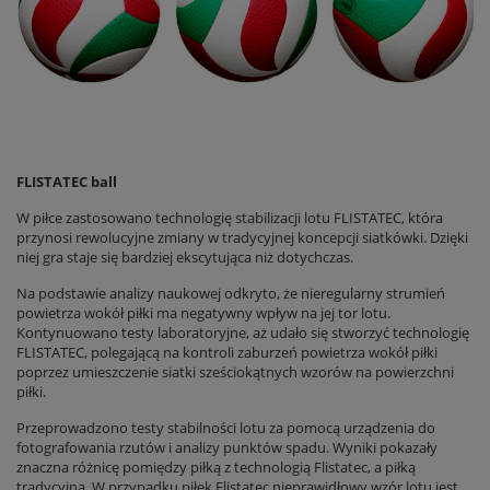
FLISTATEC ball
W piłce zastosowano technologię stabilizacji lotu FLISTATEC, która
przynosi rewolucyjne zmiany w tradycyjnej koncepcji siatkówki. Dzięki
niej gra staje się bardziej ekscytująca niż dotychczas.
Na podstawie analizy naukowej odkryto, że nieregularny strumień
powietrza wokół piłki ma negatywny wpływ na jej tor lotu.
Kontynuowano testy laboratoryjne, aż udało się stworzyć technologię
FLISTATEC, polegającą na kontroli zaburzeń powietrza wokół piłki
poprzez umieszczenie siatki sześciokątnych wzorów na powierzchni
piłki.
Przeprowadzono testy stabilności lotu za pomocą urządzenia do
fotografowania rzutów i analizy punktów spadu. Wyniki pokazały
znaczna różnicę pomiędzy piłką z technologią Flistatec, a piłką
tradycyjną. W przypadku piłek Flistatec nieprawidłowy wzór lotu jest