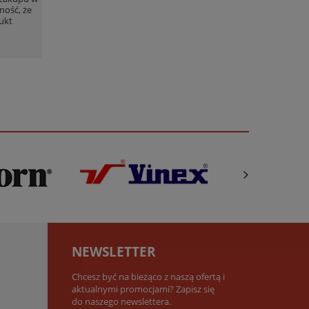
ność, że
ukt
NEWSLETTER
Chcesz być na bieżąco z naszą ofertą i
aktualnymi promocjami? Zapisz się
do naszego newslettera.