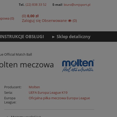
Tel.
(22) 838 33 52
E-mail
biuro@smjsport.pl
(0)
0,00 zł
kupowa
0
Zaloguj się
Obserwowane
(0)
INSTRUKCJE OBSŁUGI
► Sklep detaliczny
 Official Match Ball
Molten meczowa
Producent:
Molten
Seria:
UEFA Europa League K19
Europa
Oficjalna piłka meczowa Europa League
League: