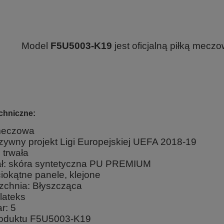
Model
F5U5003-K19
jest oficjalną piłką meczo
chniczne:
meczowa
zywny projekt Ligi Europejskiej UEFA 2018-19
 trwała
ał: skóra syntetyczna PU PREMIUM
ciokątne panele, klejone
zchnia: Błyszcząca
lateks
r: 5
oduktu F5U5003-K19