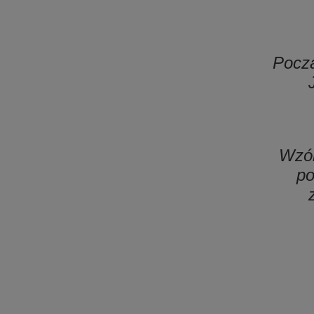
Począ
Wzór
po