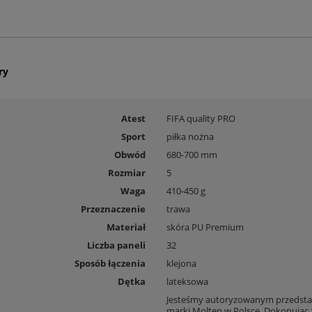
ry
Atest
FIFA quality PRO
Sport
piłka nożna
Obwód
680-700 mm
Rozmiar
5
Waga
410-450 g
Przeznaczenie
trawa
Materiał
skóra PU Premium
Liczba paneli
32
Sposób łączenia
klejona
Dętka
lateksowa
Jesteśmy autoryzowanym przedsta
marki Molten w Polsce. Dokonując