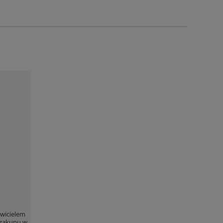
wicielem
 zakupu w