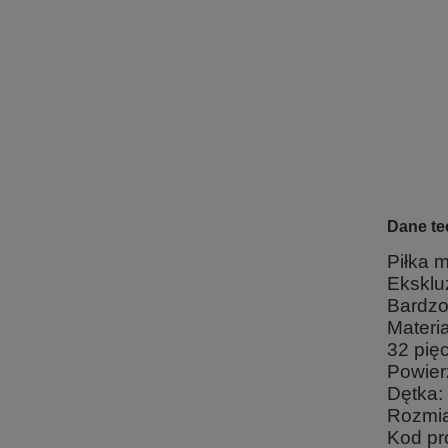
Dane te
Piłka 
Eksklu
Bardzo
Materi
32 pię
Powier
Dętka: 
Rozmia
Kod pr