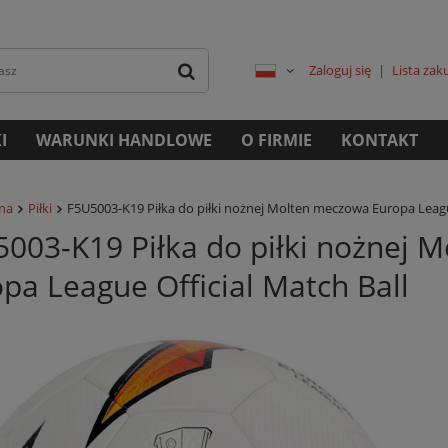
Zaloguj się
Lista za
I
WARUNKI HANDLOWE
O FIRMIE
KONTAKT
żna
Piłki
F5U5003-K19 Piłka do piłki nożnej Molten meczowa Europa League
003-K19 Piłka do piłki nożnej 
pa League Official Match Ball