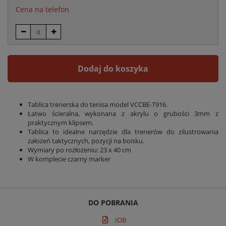
Cena na telefon
Dodaj do koszyka
Tablica trenerska do tenisa model VCCBE-T916.
Łatwo ścieralna, wykonana z akrylu o grubości 3mm z
praktycznym klipsem.
Tablica to idealne narzędzie dla trenerów do zilustrowania
założeń taktycznych, pozycji na boisku.
Wymiary po rozłożeniu: 23 x 40 cm
W komplecie czarny marker
DO POBRANIA
IOB