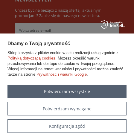
Chcesz być na bieżąco z naszą ofertą i aktualnymi
promocjami? Zapisz się do naszego newslettera.
Dbamy o Twoją prywatność
Akceptuję
Warunki newslettera
Sklep korzysta z plików cookie w celu realizacji usług zgodnie z
Polityką dotyczącą cookies
. Możesz określić warunki
Zapisz się
przechowywania lub dostępu do cookie w Twojej przeglądarce.
Więcej informacji na temat warunków i prywatności można znaleźć
także na stronie
Prywatność i warunki Google
.
INFORMACJE
Potwierdzam wszystkie
POMOC
MOJE KONTO
Potwierdzam wymagane
Konfiguracja zgód