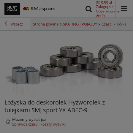
(0)
0,00 zł
Zaloguj się
Obserwowane
(0)
Wstecz
Strona główna
SKATING I POJAZDY
Części
Kółka
Ł
Łożyska do deskorolek i łyżworolek z
tulejkami SMJ sport YX ABEC-9
Możemy wysłać już
Sprawdź czasy i koszty wysyłki