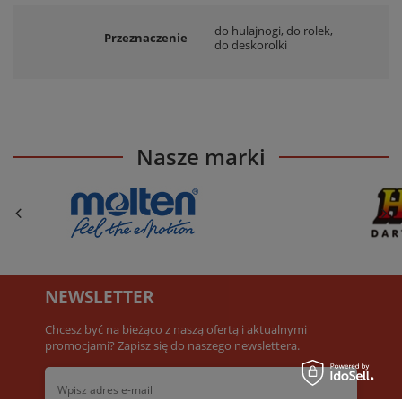
do hulajnogi
,
do rolek
,
Przeznaczenie
do deskorolki
Nasze marki
NEWSLETTER
Chcesz być na bieżąco z naszą ofertą i aktualnymi
promocjami? Zapisz się do naszego newslettera.