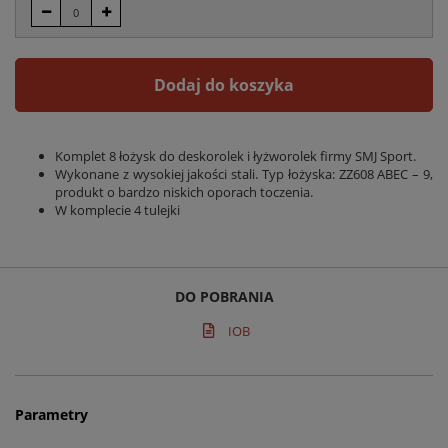
Dodaj do koszyka
Komplet 8 łożysk do deskorolek i łyżworolek firmy SMJ Sport.
Wykonane z wysokiej jakości stali. Typ łożyska: ZZ608 ABEC – 9,
produkt o bardzo niskich oporach toczenia.
W komplecie 4 tulejki
DO POBRANIA
IOB
Parametry