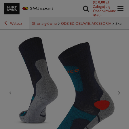
(0)
0,00 zł
Zaloguj się
Obserwowane
(0)
Wstecz
Strona główna
ODZIEŻ, OBUWIE, AKCESORIA
Skarpet