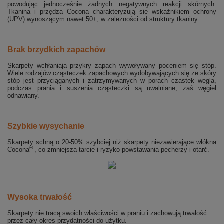
powodując jednocześnie żadnych negatywnych reakcji skórnych.
Tkanina i przędza Cocona charakteryzują się wskaźnikiem ochrony
(UPV) wynoszącym nawet 50+, w zależności od struktury tkaniny.
Brak brzydkich zapachów
Skarpety wchłaniają przykry zapach wywoływany poceniem się stóp.
Wi
ele
r
od
zajów cząsteczek zapachowych wydobywających się ze skór
y
stóp jest przyciąganych i zatrzymywanych w
porach cząstek węgla,
podczas prania i suszenia cząsteczki są uwalniane, zaś węgiel
odnawiany.
Szybkie wysychanie
Skarpety schną o 20-50% szybciej niż skarpety niezawierające włókna
®
Cocona
, co zmniejsza tarcie i ryzyko powstawania pęcherzy i otarć.
Wysoka trwałość
Skarpety nie tracą swoich właściwości w praniu i zachowują trwałość
przez cały okres przydatności do użytku.