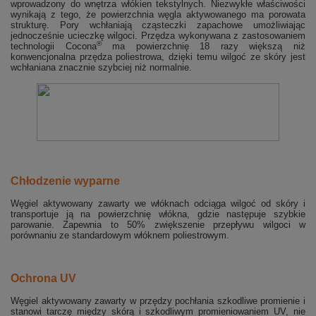
wprowadzony do wnętrza włókien tekstylnych. Niezwykłe właściwości
wynikają z tego, że powierzchnia węgla aktywowanego ma porowata
strukturę. Pory wchłaniają cząsteczki zapachowe umożliwiając
jednocześnie ucieczkę wilgoci. Przędza wykonywana z zastosowaniem
®
technologii Cocona
ma powierzchnię 18 razy większą niż
konwencjonalna przędza poliestrowa, dzięki temu wilgoć ze skóry jest
wchłaniana znacznie szybciej niż normalnie.
Chłodzenie wyparne
Węgiel aktywowany zawarty we włóknach odciąga wilgoć od skóry i
transportuje ją na powierzchnię włókna, gdzie następuje szybkie
parowanie. Zapewnia to 50% zwiększenie przepływu wilgoci w
porównaniu ze standardowym włóknem poliestrowym.
Ochrona UV
Węgiel aktywowany zawarty w przędzy pochłania szkodliwe promienie i
stanowi tarczę między skórą i szkodliwym promieniowaniem UV, nie