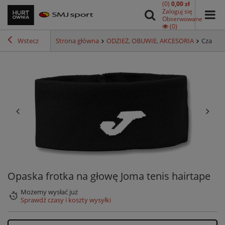
(0)
0,00 zł
Zaloguj się
Obserwowane
(0)
Wstecz
Strona główna
ODZIEŻ, OBUWIE, AKCESORIA
Czapki, 
Opaska frotka na głowę Joma tenis hairtape
Możemy wysłać już
Sprawdź czasy i koszty wysyłki