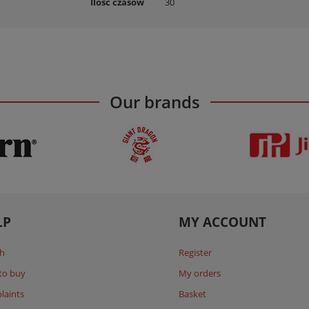
Ilość czasów
30
Our brands
LP
MY ACCOUNT
h
Register
to buy
My orders
laints
Basket