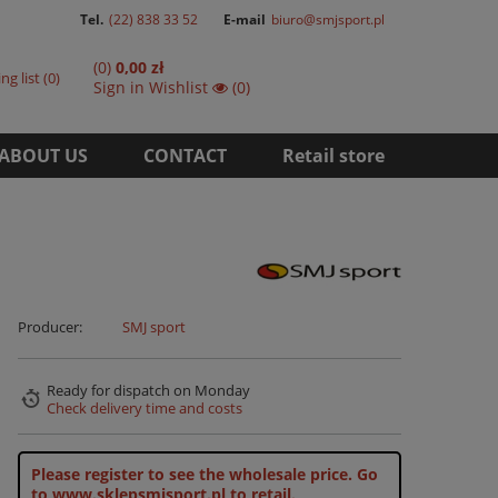
Tel.
(22) 838 33 52
E-mail
biuro@smjsport.pl
(0)
0,00 zł
ng list
0
Sign in
Wishlist
(0)
ABOUT US
CONTACT
Retail store
Producer:
SMJ sport
Ready for dispatch
on Monday
Check delivery time and costs
Please register to see the wholesale price.
Go
to www.sklepsmjsport.pl to retail.