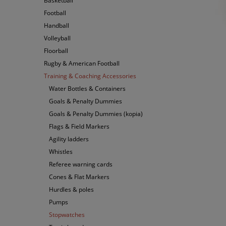
Basketball
Football
Handball
Volleyball
Floorball
Rugby & American Football
Training & Coaching Accessories
Water Bottles & Containers
Goals & Penalty Dummies
Goals & Penalty Dummies (kopia)
Flags & Field Markers
Agility ladders
Whistles
Referee warning cards
Cones & Flat Markers
Hurdles & poles
Pumps
Stopwatches