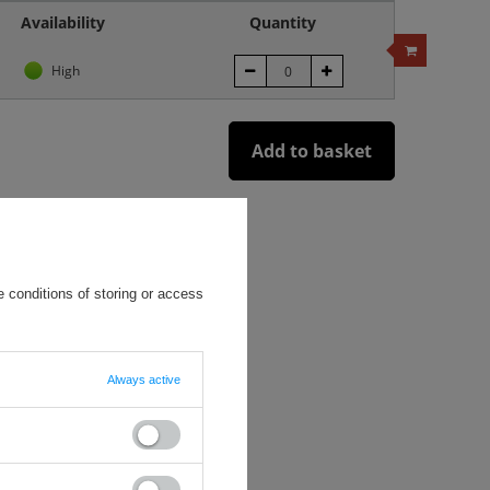
Availability
Quantity
High
Add to basket
asomierz, tempo-mierz i zegar.
 conditions of storing or access
Always active
nia,