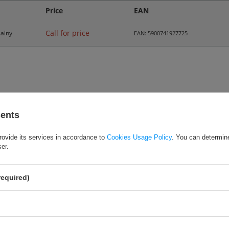
Price
EAN
Call for price
alny
EAN: 5900741927725
my SMJ Sport model JS – 5013 3
0 czasów
. Posiada cztery funkcje: stoper, cz
sents
rovide its services in accordance to
Cookies Usage Policy
. You can determine
ser.
wietla czas okrążenia, międzyczas i bieżące wskazanie stopera,
symalny pomiar czasu – 9 godzin, 59 min, 59 sekund,
pamięci czasów okrążenia i międzyczasów,
required)
liwość wyświetlenia najszybszego, najwolniejszego i średniego czasu okrąże
oływanie wartości z pamięci po wyzerowaniu i podczas pomiaru,
znik okrążeń,
rz: