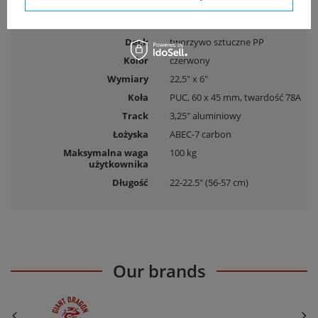
Deck
tworzywo sztuczne PP
Kolor
czerwony
Wymiary
22,5" x 6"
Koła
PUC, 60 x 45 mm, twardość 78A
Track
3,25" aluminiowy
Łożyska
ABEC-7 carbon
Maksymalna waga
100 kg
użytkownika
Długość
22-22.5" (56-57 cm)
Our brands