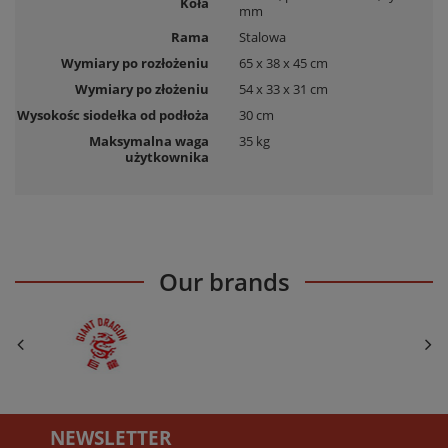
Koła
mm
Rama
Stalowa
Wymiary po rozłożeniu
65 x 38 x 45 cm
Wymiary po złożeniu
54 x 33 x 31 cm
Wysokośc siodełka od podłoża
30 cm
Maksymalna waga
35 kg
użytkownika
Our brands
NEWSLETTER