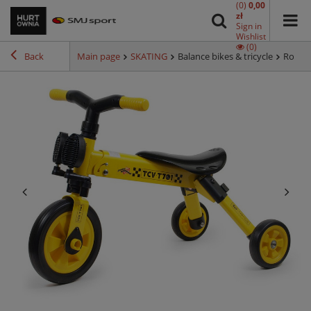
(0)
0,00
zł
Sign in
Wishlist
(0)
Back
Main page
SKATING
Balance bikes & tricycle
Rowere