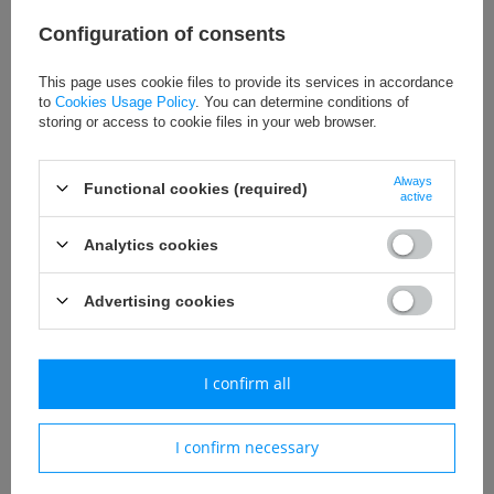
Configuration of consents
Free delivery on orders over 800zł net
This page uses cookie files to provide its services in accordance
to
Cookies Usage Policy
. You can determine conditions of
storing or access to cookie files in your web browser.
Uniwersalny
Call for price
Always
Functional cookies (required)
active
Analytics cookies
Advertising cookies
Add to basket
I confirm all
Nylonowe lotki do badmintona z korkowym przodem - 6 szt.
Kolor żółty
I confirm necessary
Opakowanie: 6 sztuk