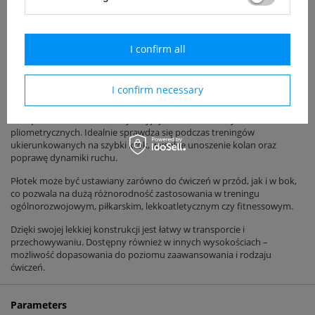
Szerokość:
48 cm
Materiał:
wytrzymała rurka PVC
I confirm all
Waga:
bardzo lekki
Zastosowanie:
trening szybkości, koordynacji, wyskoku
I confirm necessary
Płotek treningowy wykonany z solidnego tworzywa PVC to doskonałe
narzędzie do ćwiczeń koordynacyjnych, zwinnościowych i
pliometrycznych. Idealnie sprawdza się podczas treningów
ukierunkowanych na szybki krok, wysokie unoszenie kolan oraz
poprawę dynamiki ruchu.
Płotek może być ustawiany zarówno do ćwiczeń w przód, jak i w bok,
co pozwala na dużą różnorodność zastosowania w treningu
ogólnorozwojowym, piłkarskim, lekkoatletycznym czy fitnessowym.
Dzięki swojej lekkiej konstrukcji jest łatwy w transporcie i
przechowywaniu. Dostępny również w innych wysokościach –
możliwość dopasowania do poziomu zaawansowania i rodzaju
ćwiczeń.
Parameters