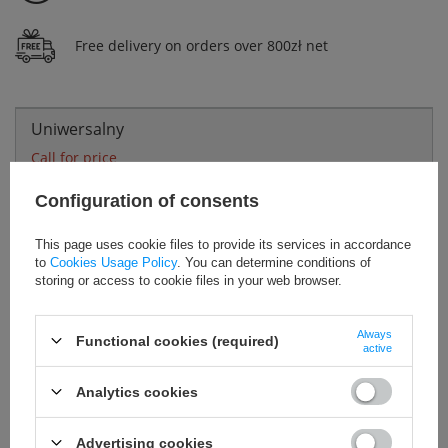
Free delivery on orders over 800zł net
Uniwersalny
Call for price
EAN: 5900741920894
Configuration of consents
This page uses cookie files to provide its services in accordance
to
Cookies Usage Policy
. You can determine conditions of
storing or access to cookie files in your web browser.
Add to basket
Always
Functional cookies (required)
active
Płotek treningowy PVC – 30 cm
Analytics cookies
VTH-12E Y
Wysokość:
30 cm
Advertising cookies