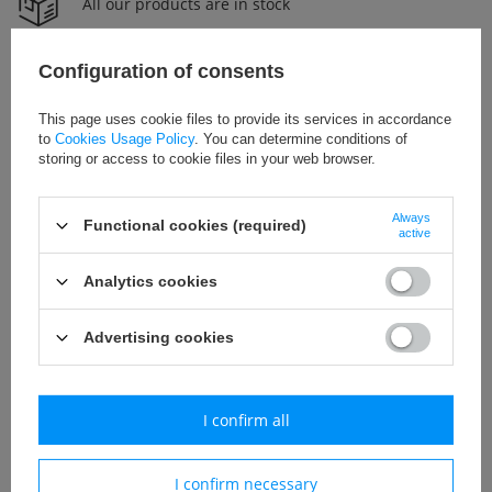
All our products are in stock
Configuration of consents
24H shipping
This page uses cookie files to provide its services in accordance
Free delivery on orders over 800zł net
to
Cookies Usage Policy
. You can determine conditions of
storing or access to cookie files in your web browser.
Always
Functional cookies (required)
Uniwersalny
active
Call for price
Analytics cookies
Advertising cookies
Add to basket
I confirm all
Koszulka piłkarska Champion 1130
I confirm necessary