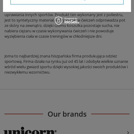
Koszulka nawiązuje swoim wzornictwem do klasycznych wzorów
piłkarskich, aczkolwiek może być z powodzeniem użytkowana do
uprawiania innych sportów. Produkt ten wykonany jest z poliestru,
jest to syntetyczny materiał, który w czasie ćwiczeń odprowadza pot
ze skóry na zewnątrz, dzięki czemu koszulka pozostaje sucha, nie
nabiera ciężaru w czasie wykonywania ćwiczeń i nie powoduje
wyziębienia ciała w czasie treningów w chłodniejsze dni.
Joma to najbardziej znana hiszpańska firma produkująca odzież
sportową. Firma działa na rynku już od 45 lat i zdobyła wielkie uznanie
wśród wielu gwiazd sportu dzięki wysokiej jakości swoich produktów i
niezwykłemu wzornictwu.
Our brands