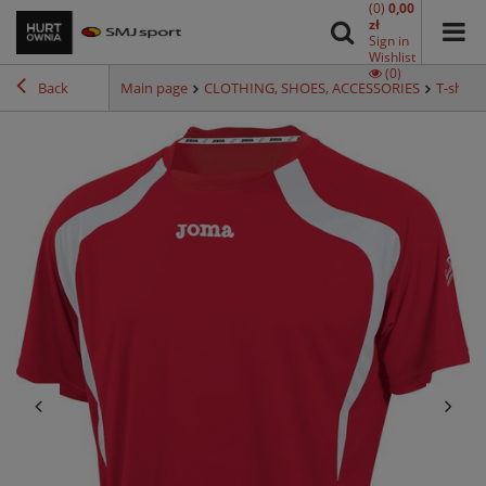
(0)
0,00
zł
Sign in
Wishlist
(0)
Back
Main page
CLOTHING, SHOES, ACCESSORIES
T-shirts