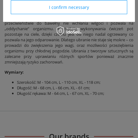
Bluza bramkarska hiszpańskiej firmy Joma, model Elastic 1070.99.
I confirm necessary
Bluza posiada dodatkowe wzmocnienia na łokcie. Produkt ten
wykonany jest w 100% z poliestru – jest to materiał który w
przeciwieństwie do bawełny nie wchłania wilgoci i pozwala na
„oddychanie” organizmu. W trakcie wykonywania ćwiczeń pot
pozostaje na ciele, dzięki czemu jest od niego nadal ogrzewany co
pozwala na jego odparowanie. Dlatego ubranie nie staje się mokre – co
prowadzi do zwiększenia jego wagi, oraz możliwości przeziębienia
organizmu przy chłodnej pogodzie. Ubrania z tworzyw sztucznych są
zalecane przy uprawianiu różnych sportów ponieważ znacznie
zmniejszają ryzyko zachorowań.
Wymiary:
Szerokość: M - 104 cm, L - 110 cm, XL - 118 cm;
Długość: M - 68 cm, L - 66 cm, XL - 61 cm;
Długość rękawa: M - 64 cm, L - 67 cm, XL - 70 cm;
Our brands