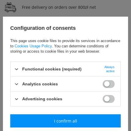
Free delivery on orders over 800zł net
Configuration of consents
Uniwersalny
Call for price
This page uses cookie files to provide its services in accordance
to
Cookies Usage Policy
. You can determine conditions of
storing or access to cookie files in your web browser.
Always
Functional cookies (required)
active
Add to basket
Analytics cookies
Joma to najbardziej znana hiszpańska firma produkująca odzież
Advertising cookies
sportową. Firma działa na rynku już od 45 lat i zdobyła wielkie uznanie
wśród wielu gwiazd sportu dzięki wysokiej jakości swoich produktów i
niezwykłemu wzornictwu.
I confirm all
Firma SMJ Sport jest oficjalnym dystrybutorem produktów marki Joma
w Polsce.