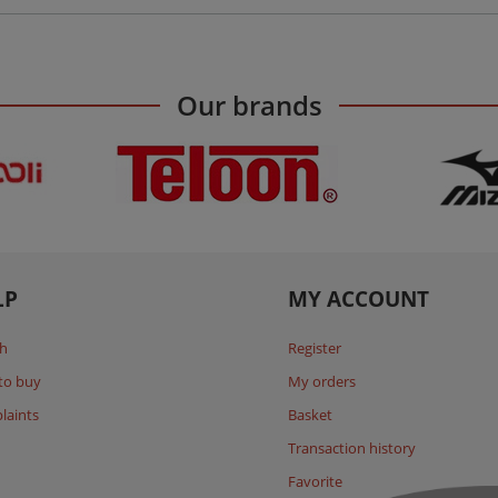
Our brands
LP
MY ACCOUNT
h
Register
to buy
My orders
laints
Basket
Transaction history
Favorite