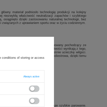
 główny materiał podniosło technologię produkcji na kolejny
j niezwykłą właściwość neutralizacji zapachów i szybkiego
, osiągnięto dzięki zastosowaniu naturalnej technologii, bez
i
związanych z uprawianiem sportu oraz w życiu codziennym.
jne właściwości zapewnia węgiel aktywowany pochodzący ze
 włókien tekstylnych. Niezwykłe właściwości wynikają z tego,
czki zapachowe umożliwiając jednocześnie ucieczkę wilgoci.
większą niż konwencjonalna przędza poliestrowa, dzięki temu
 conditions of storing or access
Always active
na powierzchnię włókna, gdzie następuje szybkie parowanie.