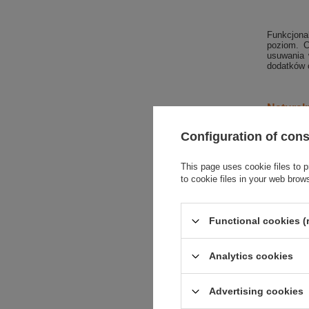
Funkcjona
poziom. 
usuwania w
dodatków 
Natural
Skarpety 
Configuration of con
skorup or
że powier
Przędza w
This page uses cookie files to p
wilgoć ze 
to cookie files in your web brow
Functional cookies (
Analytics cookies
Chłodze
Advertising cookies
Węgiel ak