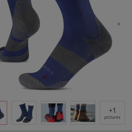
+
1
pictures