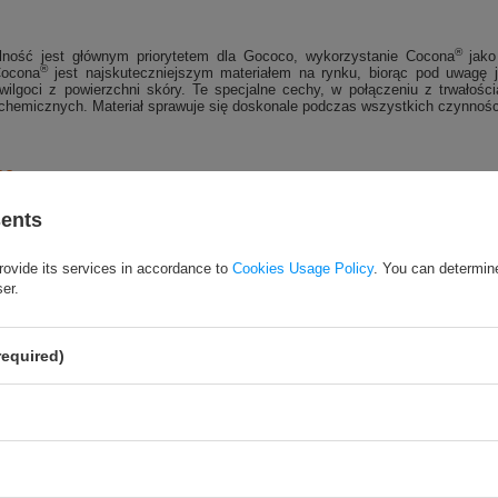
®
lność jest głównym priorytetem dla Gococo, wykorzystanie Cocona
jako
®
Cocona
jest najskuteczniejszym materiałem na rynku, biorąc pod uwagę je
ilgoci z powierzchni skóry. Te specjalne cechy, w połączeniu z trwałością
chemicznych. Materiał sprawuje się doskonale podczas wszystkich czynnośc
ne
są w 100% naturalne, nie zawierają dodatków chemicznych. Ich rewolucy
sents
®
zechów kokosowych - włókno Cocona
. Węgiel jest wprowadzony do wnętrza
zchnia węgla aktywowanego ma porowata strukturę. Pory wchłaniają cząste
®
ykonywana z zastosowaniem technologii Cocona
ma powierzchnię 18 razy 
rovide its services in accordance to
Cookies Usage Policy
. You can determine
skóry jest wchłaniana znacznie szybciej niż normalnie.
ser.
required)
nie wyparne
tywowany zawarty we włóknach odciąga wilgoć od skóry i transportuje ją 