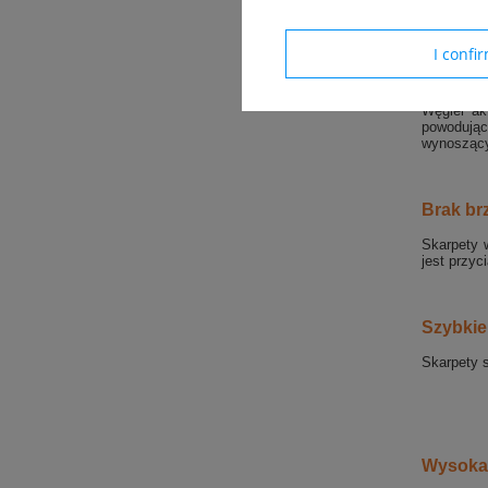
Zapewnia 
I confi
Ochron
Węgiel ak
powodując
wynoszący
Brak br
Skarpety 
jest przy
Szybkie
Skarpety 
Wysoka 