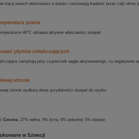
ie tracą swoich właściwości w praniu i zachowują trwałość przez cały okres 
emperatura prania
o
temperaturze 40
C odnawia aktywne właściwości skarpet
sować płynów zmiękczających
ękczające zamykają pory cząsteczek węgla aktywowanego, co negatywnie wp
lewej stronie
lewej stronie wydłuża okres przydatności skarpet do użytku
3%
Cocona
, 27% wełna, 9% lycra, 6% poliamid, 5% elastan
ukowane w Szwecji