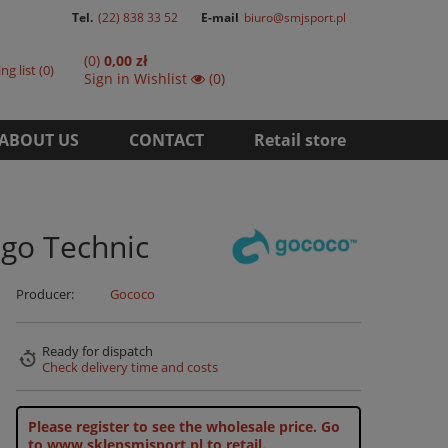
Tel.
(22) 838 33 52
E-mail
biuro@smjsport.pl
(0)
0,00 zł
ng list
0
Sign in
Wishlist
(0)
ABOUT US
CONTACT
Retail store
go Technic
Producer:
Gococo
Ready for dispatch
Check delivery time and costs
Please register to see the wholesale price.
Go
to www.sklepsmjsport.pl to retail.