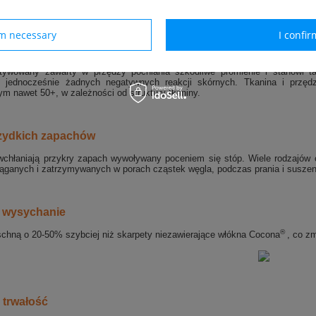
to 50% zwiększenie przepływu wilgoci w porównaniu ze standardowym włókn
rm necessary
I confir
a UV
tywowany zawarty w przędzy pochłania szkodliwe promienie i stanowi t
 jednocześnie żadnych negatywnych reakcji skórnych. Tkanina i przęd
m nawet 50+, w zależności od struktury tkaniny.
zydkich zapachów
wchłaniają przykry zapach wywoływany poceniem się stóp. Wi
ele
r
od
zajów 
ciąganych i zatrzymywanych w
porach cząstek węgla, podczas prania i suszen
 wysychanie
®
schną o 20-50% szybciej niż skarpety niezawierające włókna Cocona
, co zm
trwałość