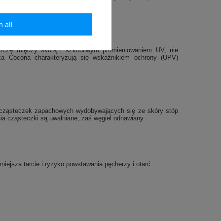
em poliestrowym.
m all
arczę między skórą i szkodliwym promieniowaniem UV, nie
za Cocona charakteryzują się wskaźnikiem ochrony (UPV)
cząsteczek zapachowych wydobywających się ze skór
y stóp
ia cząsteczki są uwalniane, zaś węgiel odnawiany.
niejsza tarcie i ryzyko powstawania pęcherzy i otarć.