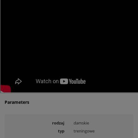
Parameters
rodzaj
damskie
typ
treningowe