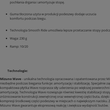
pochłania drgania i amortyzuje stopę.
Guma tłoczona użyta w produkcji podeszwy dodaje uczucia
komfortu podczas biegu.
Technologia Smooth Ride umożliwia lepsze przetaczanie stopy podcz
Waga: 230 g
Ramp: 10/20
Technologie:
Mizuno Wave
- unikalna technologia opracowana i opatentowana przez Mi
niezbędne podczas biegania funkcje: amortyzację i stabilizację. Specjalnie z
kompaktowa płytka Wave rozprasza siły uderzenia po większej powierzchn
amortyzację. Technologia Wave rozwiązuje również kwestię stabilizacji stop
zróżnicowanie konstrukcji zewnętrznej oraz wewnętrznej części buta, dzięk
kompresji środkowej części podeszwy w miejscach o największym nacisku. Z
Mizuno Wave gwarantuje ekspresową reakcję i zwiększa wydajność butów.