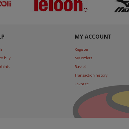
LP
MY ACCOUNT
h
Register
to buy
My orders
laints
Basket
Transaction history
Favorite