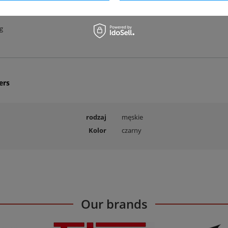
- materiał, któym pokryta jest wkładka zabezpiecza stopę przed ślizganiem 
g
ers
rodzaj
męskie
Kolor
czarny
Our brands