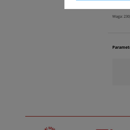
ZEROGLIDE 
Waga: 230
Paramet