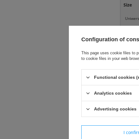
Size
Uniwers
Configuration of con
This page uses cookie files to p
to cookie files in your web brow
Dla profe
Specjalna 
Functional cookies (
360'' Mizu
Analytics cookies
Podeszwa 
Advertising cookies
CT FRAME 
stabilnoś
D-FLEX GRO
I confi
przyspiesz