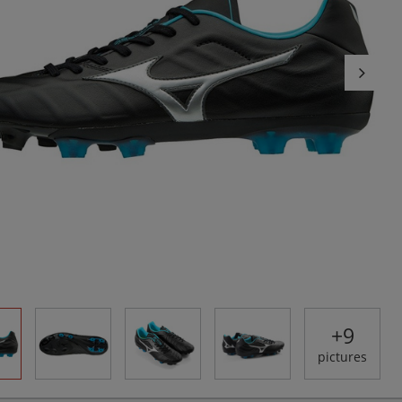
+
9
pictures