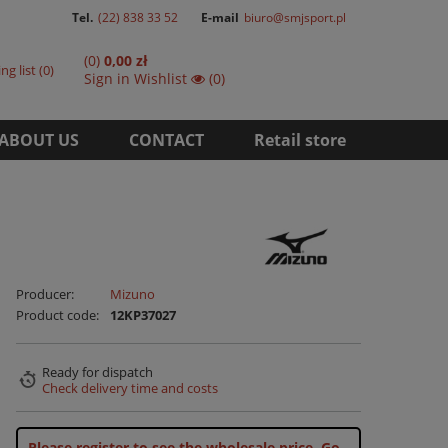
Tel.
(22) 838 33 52
E-mail
biuro@smjsport.pl
(0)
0,00 zł
ng list
0
Sign in
Wishlist
(0)
ABOUT US
CONTACT
Retail store
Producer:
Mizuno
Product code:
12KP37027
Ready for dispatch
Check delivery time and costs
Please register to see the wholesale price.
Go