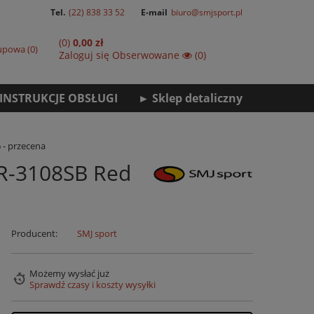
Tel.
(22) 838 33 52
E-mail
biuro@smjsport.pl
(0)
0,00 zł
kupowa
0
Zaloguj się
Obserwowane
(0)
INSTRUKCJE OBSŁUGI
► Sklep detaliczny
 - przecena
CR-3108SB Red
Producent:
SMJ sport
Możemy wysłać już
Sprawdź czasy i koszty wysyłki