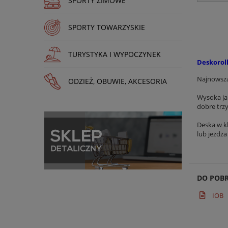
SPORTY ZIMOWE
SPORTY TOWARZYSKIE
TURYSTYKA I WYPOCZYNEK
Deskorolk
Najnowsza
ODZIEŻ, OBUWIE, AKCESORIA
Wysoka ja
dobre trzy
Deska w kl
lub jeżdża
DO POB
IOB