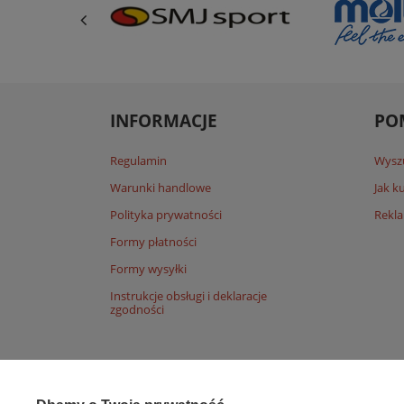
INFORMACJE
PO
Regulamin
Wysz
Warunki handlowe
Jak 
Polityka prywatności
Rekla
Formy płatności
Formy wysyłki
Instrukcje obsługi i deklaracje
zgodności