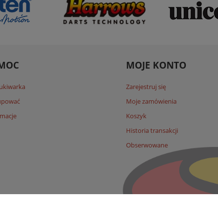
MOC
MOJE KONTO
ukiwarka
Zarejestruj się
kupować
Moje zamówienia
macje
Koszyk
Historia transakcji
Obserwowane