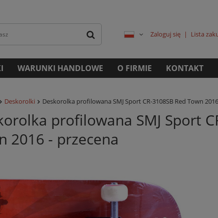
Zaloguj się
Lista za
I
WARUNKI HANDLOWE
O FIRMIE
KONTAKT
Deskorolki
Deskorolka profilowana SMJ Sport CR-3108SB Red Town 2016
orolka profilowana SMJ Sport 
 2016 - przecena