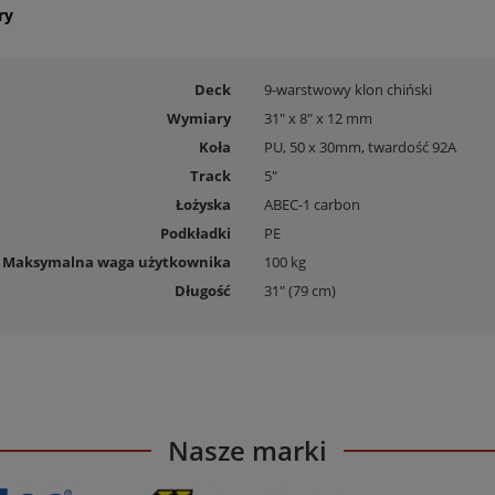
ry
Deck
9-warstwowy klon chiński
Wymiary
31" x 8" x 12 mm
Koła
PU, 50 x 30mm, twardość 92A
Track
5"
Łożyska
ABEC-1 carbon
Podkładki
PE
Maksymalna waga użytkownika
100 kg
Długość
31" (79 cm)
Nasze marki