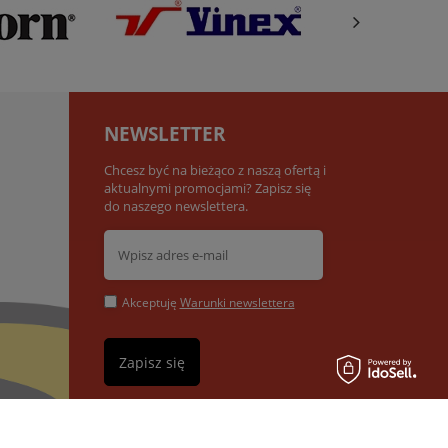
NEWSLETTER
Chcesz być na bieżąco z naszą ofertą i
aktualnymi promocjami? Zapisz się
do naszego newslettera.
Akceptuję
Warunki newslettera
Zapisz się