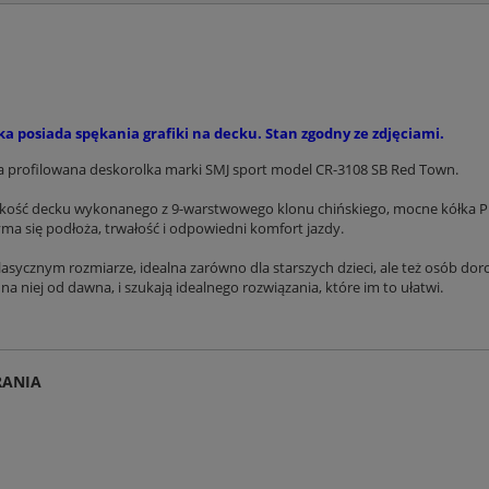
a posiada spękania grafiki na decku. Stan zgodny ze zdjęciami.
 profilowana deskorolka marki SMJ sport model CR-3108 SB Red Town.
kość decku wykonanego z 9-warstwowego klonu chińskiego, mocne kółka P
ma się podłoża, trwałość i odpowiedni komfort jazdy.
asycznym rozmiarze, idealna zarówno dla starszych dzieci, ale też osób dor
 na niej od dawna, i szukają idealnego rozwiązania, które im to ułatwi.
RANIA